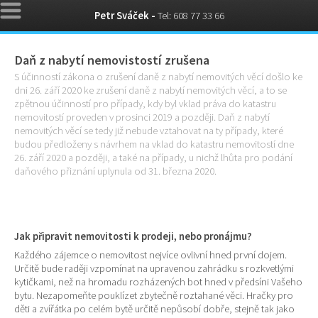
Petr Sváček -
Tel: 608 77 33 66
Daň z nabytí nemovistostí zrušena
S účinností zákona o zrušení daně z nabytí nemovitých věcí došlo ke
dni 26. září 2020 ke zrušení daně z nabytí nemovitých věcí, a to se
zpětnou účinností pro případy, kdy byl vklad práva do katastru
nemovitostí proveden v prosinci 2019 a později. Daň z nabytí
nemovitých věcí se tedy již nebude vztahovat na ty případy, které
budou předloženy s návrhem na vklad do katastru nemovitostí dne
26. září 2020 a později, a také na případy, u nichž lhůta pro podání
daňového přiznání uplynula od 31. března 2020.
Jak připravit nemovitosti k prodeji, nebo pronájmu?
Každého zájemce o nemovitost nejvíce ovlivní hned první dojem.
Určitě bude raději vzpomínat na upravenou zahrádku s rozkvetlými
kytičkami, než na hromadu rozházených bot hned v předsíni Vašeho
bytu. Nezapomeňte pouklízet zbytečně roztahané věci. Hračky pro
děti a zvířátka po celém bytě určitě nepůsobí dobře, stejně tak jako